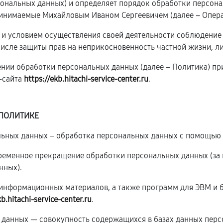
рсональных данных) и определяет порядок обработки персон
инимаемые Михайловым Иваном Сергеевичем (далее – Опера
ю и условием осуществления своей деятельности соблюдение
числе защиты прав на неприкосновенность частной жизни, л
ении обработки персональных данных (далее – Политика) п
-сайта
https://ekb.hitachi-service-center.ru
.
 ПОЛИТИКЕ
альных данных – обработка персональных данных с помощью 
временное прекращение обработки персональных данных (за 
нных).
и информационных материалов, а также программ для ЭВМ и 
kb.hitachi-service-center.ru
.
 данных — совокупность содержащихся в базах данных перс