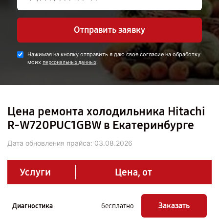
Отправить заявку
Нажимая на кнопку отправить я даю свое согласие на обработку
моих
.
персональных данных
Цена ремонта холодильника Hitachi
R-W720PUC1GBW в Екатеринбурге
Дата обновления прайса:
03.08.2026
Услуги
Цена, от
Заказать
Диагностика
бесплатно