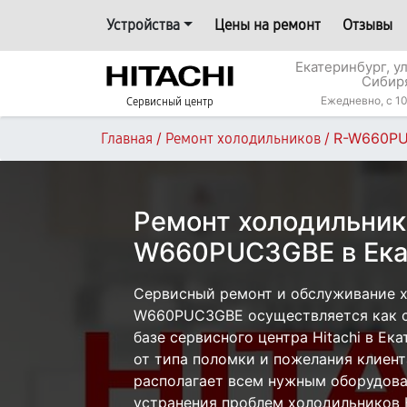
Устройства
Цены на ремонт
Отзывы
Екатеринбург, у
Сибир
Ежедневно, с 10
Сервисный центр
/
/
R-W660P
Главная
Ремонт холодильников
Ремонт холодильника
W660PUC3GBE в Ека
Сервисный ремонт и обслуживание хо
W660PUC3GBE осуществляется как с 
базе сервисного центра Hitachi в Ек
от типа поломки и пожелания клиент
располагает всем нужным оборудова
устранения проблем холодильников H