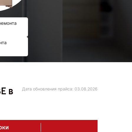
ремонта
нта
E в
Дата обновления прайса:
03.08.2026
оки