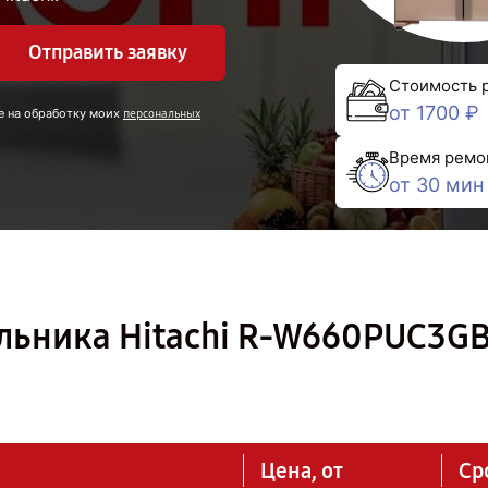
Отправить заявку
Стоимость 
от 1700 ₽
е на обработку моих
персональных
Время ремо
от 30 мин
льника Hitachi R-W660PUC3GB
Цена, от
Ср