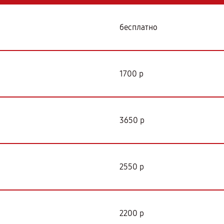
бесплатно
1700 р
3650 р
2550 р
2200 р