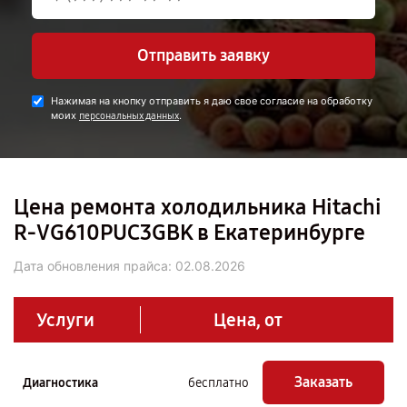
Отправить заявку
Нажимая на кнопку отправить я даю свое согласие на обработку
моих
.
персональных данных
Цена ремонта холодильника Hitachi
R-VG610PUC3GBK в Екатеринбурге
Дата обновления прайса:
02.08.2026
Услуги
Цена, от
Заказать
Диагностика
бесплатно