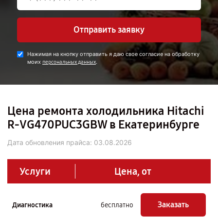
Отправить заявку
Нажимая на кнопку отправить я даю свое согласие на обработку
моих
.
персональных данных
Цена ремонта холодильника Hitachi
R-VG470PUC3GBW в Екатеринбурге
Дата обновления прайса:
03.08.2026
Услуги
Цена, от
Заказать
Диагностика
бесплатно