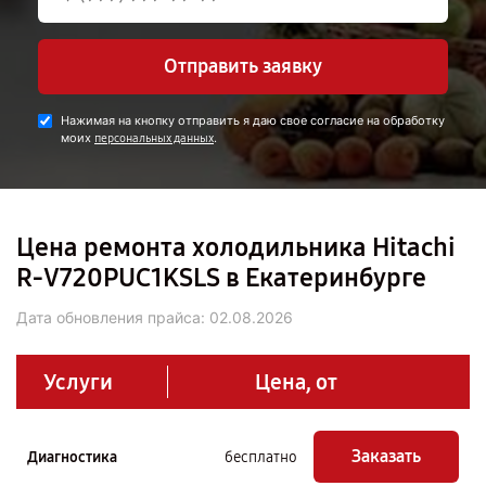
Отправить заявку
Нажимая на кнопку отправить я даю свое согласие на обработку
моих
.
персональных данных
Цена ремонта холодильника Hitachi
R-V720PUC1KSLS в Екатеринбурге
Дата обновления прайса:
02.08.2026
Услуги
Цена, от
Заказать
Диагностика
бесплатно