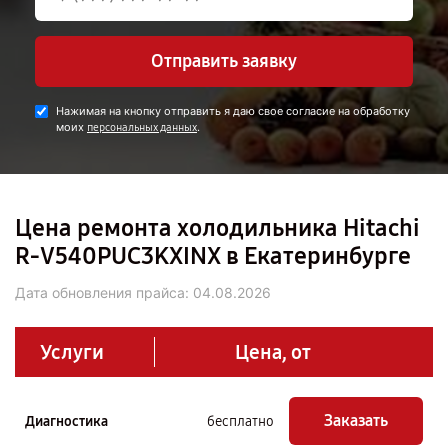
Отправить заявку
Нажимая на кнопку отправить я даю свое согласие на обработку
моих
.
персональных данных
Цена ремонта холодильника Hitachi
R-V540PUC3KXINX в Екатеринбурге
Дата обновления прайса:
04.08.2026
Услуги
Цена, от
Заказать
Диагностика
бесплатно