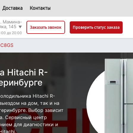
Доставка
Контакты
л. Мамина-
яка, 145
▼
Проверить статус заказа
Заказать звонок
:00 до 20:00
UC8GS
 Hitachi R-
еринбурге
лодильника Hitachi R-
ыездом на дом, так и на
атеринбурге. Выбор зависит
а. Сервисный центр
нием для диагностики и
itachi.