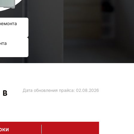
ремонта
нта
 в
Дата обновления прайса:
02.08.2026
оки