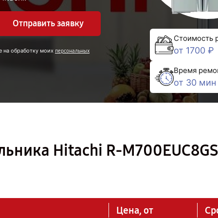
Отправить заявку
Стоимость 
от 1700 ₽
е на обработку моих
персональных
Время ремо
от 30 мин
льника Hitachi R-M700EUC8GS
Цена, от
Ср