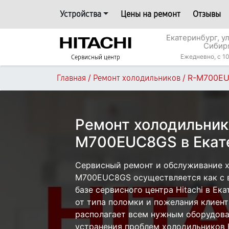
Устройства
Цены на ремонт
Отзывы
Екатеринбург, у
Сибир
Ежедневно, с 10
Сервисный центр
/
/
R-M700E
Главная
Ремонт холодильников
Ремонт холодильника
M700EUC8GS в Екат
Сервисный ремонт и обслуживание хо
M700EUC8GS осуществляется как с в
базе сервисного центра Hitachi в Ек
от типа поломки и пожелания клиент
располагает всем нужным оборудова
устранения проблем холодильников H