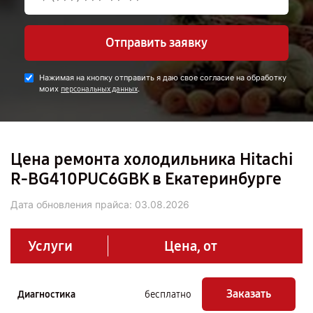
Отправить заявку
Нажимая на кнопку отправить я даю свое согласие на обработку
моих
.
персональных данных
Цена ремонта холодильника Hitachi
R-BG410PUC6GBK в Екатеринбурге
Дата обновления прайса:
03.08.2026
Услуги
Цена, от
Заказать
Диагностика
бесплатно