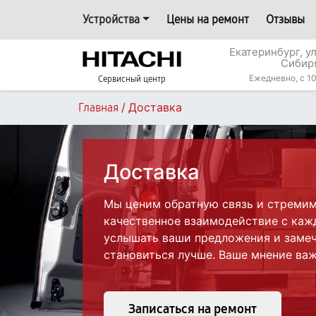
Устройства
Цены на ремонт
Отзывы
Екатеринбург, у
Сибир
Ежедневно, с 10
Сервисный центр
/
Доставка
Главная
Доставка
Мы ценим обратную связь и стреми
качественное взаимодействие с каж
услышать ваши предложения и замеч
становиться лучше. Ваше мнение важ
Записаться на ремонт