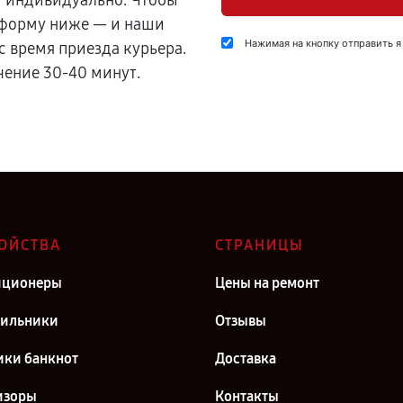
и индивидуально. Чтобы
 форму ниже — и наши
Нажимая на кнопку отправить я
с время приезда курьера.
чение 30-40 минут.
ОЙСТВА
СТРАНИЦЫ
иционеры
Цены на ремонт
дильники
Отзывы
ики банкнот
Доставка
изоры
Контакты